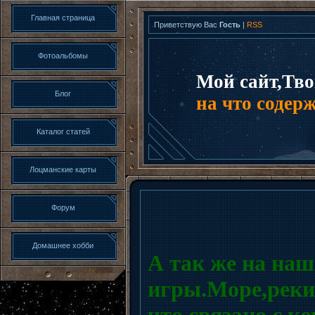
Главная страница
Приветствую Вас
Гость
|
RSS
Фотоальбомы
Мой сайт,Тво
Блог
на что содер
Каталог статей
Лоцманские карты
Форум
Домашнее хобби
А так же на наш
игры.Море,реки,
что связано с к